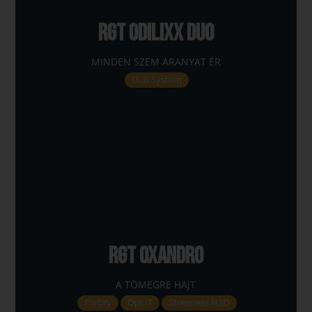
RGT ODILIXX DUO
MINDEN SZEM ARANYAT ÉR
Duo System
RGT OXANDRO
A TÖMEGRE HAJT
Fortify
OpLIT
Stressless H2O