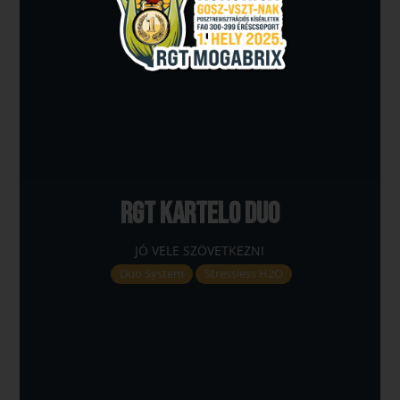
RGT KARTELO DUO
JÓ VELE SZÖVETKEZNI
Duo System
Stressless H2O