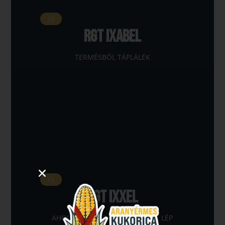
Új
RGT IXABEL
TERMÉSBŐL TÁPLÁLÉK
Új
RGT IXXEL
AHOL A TERMÉS EXTRA SZINTRE LÉP