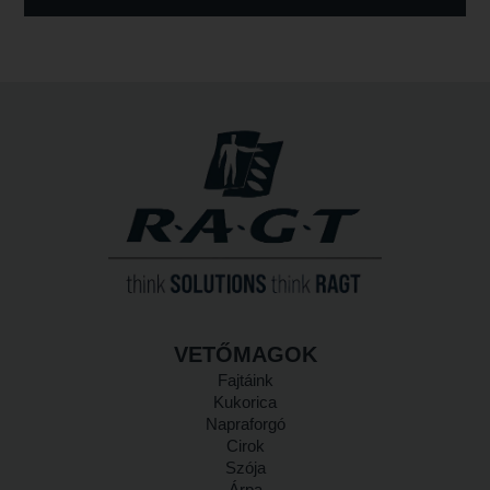
VETŐMAGOK
Fajtáink
Kukorica
Napraforgó
Cirok
Szója
Árpa