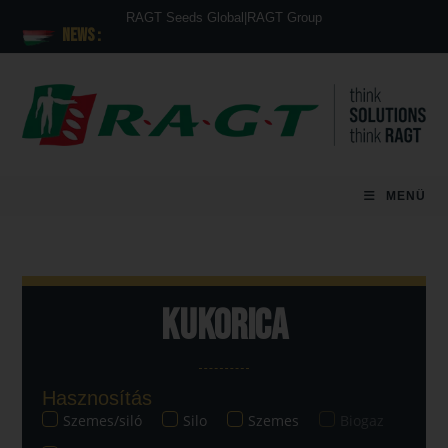
RAGT Seeds Global
|
RAGT Group
News :
MENÜ
Kukorica
Hasznosítás
Szemes/siló
Silo
Szemes
Biogaz