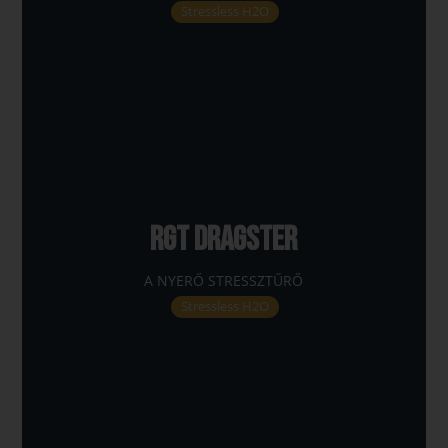
Stressless H2O
RGT DRAGSTER
A NYERŐ STRESSZTŰRŐ
Stressless H2O