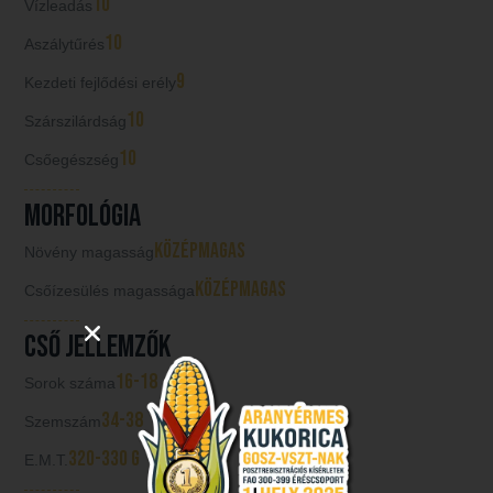
10
Vízleadás
10
Aszálytűrés
9
Kezdeti fejlődési erély
10
Szárszilárdság
10
Csőegészség
Morfológia
középmagas
Növény magasság
középmagas
Csőízesülés magassága
Cső jellemzők
16-18
Sorok száma
34-38
Szemszám
320-330 g
E.M.T.