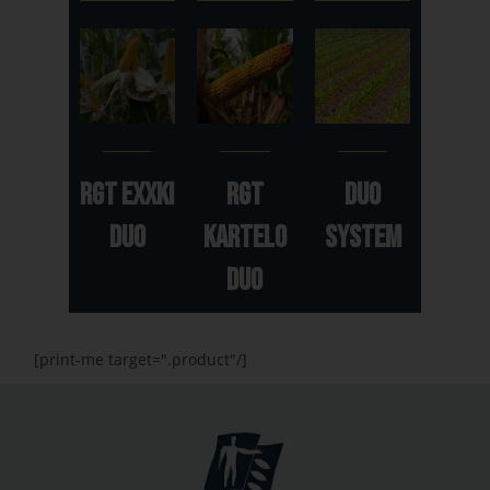
RGT EXXKI
RGT
Duo
DUO
KARTELO
System
DUO
[print-me target=".product"/]