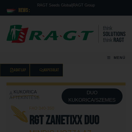
RAGT Seeds Global
|
RAGT Group
News :
MENÜ
ADATLAP
KAPCSOLAT
KUKORICA
DUO
A
ÁTTEKINTÉSE
KUKORICA/SZEMES
FAO 340-350
RGT ZANETIXX DUO