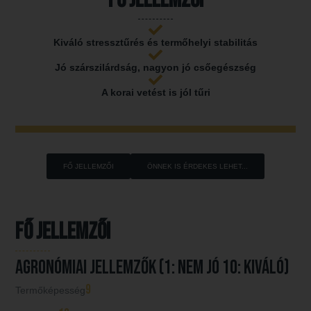
Kiváló stressztűrés és termőhelyi stabilitás
Jó szárszilárdság, nagyon jó csőegészség
A korai vetést is jól tűri
FŐ JELLEMZŐI
ÖNNEK IS ÉRDEKES LEHET...
Fő jellemzői
AGRONÓMIAI JELLEMZŐK (1: nem jó 10: kiváló)
9
Termőképesség