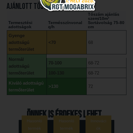
AJÁNLOTT TŐSZÁM
Tőszám ajánlás
szem/10m²
Termesztési
Termésszínvonal
Sortávolság 75-80
adottságok
q/h
cm
Gyenge
adottságú
<70
68
termőterület
Normál
70-100
68-72
adottságú
termőterület
100-130
68-72
Kiváló adottságú
>130
72
termőterület
Önnek is érdekes lehet...
Hasonló
Hasonló
Innováci
termék
termék
ók