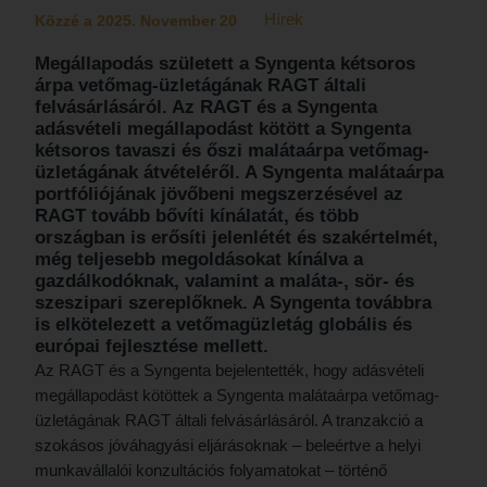
Hírek
Közzé a 2025. November 20
Megállapodás született a Syngenta kétsoros
árpa vetőmag-üzletágának RAGT általi
felvásárlásáról. Az RAGT és a Syngenta
adásvételi megállapodást kötött a Syngenta
kétsoros tavaszi és őszi malátaárpa vetőmag-
üzletágának átvételéről. A Syngenta malátaárpa
portfóliójának jövőbeni megszerzésével az
RAGT tovább bővíti kínálatát, és több
országban is erősíti jelenlétét és szakértelmét,
még teljesebb megoldásokat kínálva a
gazdálkodóknak, valamint a maláta-, sör- és
szeszipari szereplőknek. A Syngenta továbbra
is elkötelezett a vetőmagüzletág globális és
európai fejlesztése mellett.
Az RAGT és a Syngenta bejelentették, hogy adásvételi
megállapodást kötöttek a Syngenta malátaárpa vetőmag-
üzletágának RAGT általi felvásárlásáról. A tranzakció a
szokásos jóváhagyási eljárásoknak – beleértve a helyi
munkavállalói konzultációs folyamatokat – történő