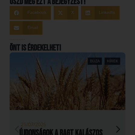
Oszd meg ezt a bejegyzést!
Facebook
X
LinkedIn
Email
Önt is érdekelheti
BÚZA
HÍREK
21/07/2026
Újdonságok a RAGT kalászos