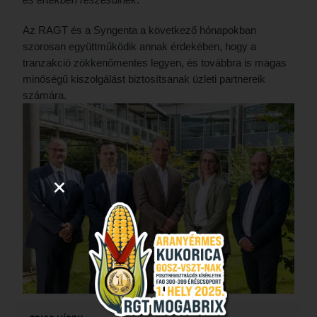
Az RAGT és a Syngenta a következő hónapokban
szorosan együttműködik annak érdekében, hogy a
tranzakció zökkenőmentes legyen, és továbbra is magas
minőségű kiszolgálást biztosítsanak üzleti partnereik
számára.