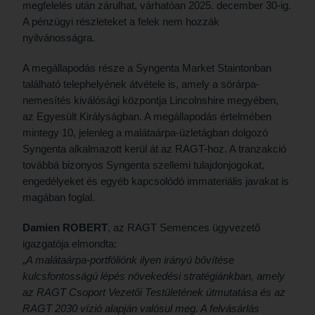
megfelelés után zárulhat, várhatóan 2025. december 30-ig.
A pénzügyi részleteket a felek nem hozzák
nyilvánosságra.
A megállapodás része a Syngenta Market Staintonban
található telephelyének átvétele is, amely a sörárpa-
nemesítés kiválósági központja Lincolnshire megyében,
az Egyesült Királyságban. A megállapodás értelmében
mintegy 10, jelenleg a malátaárpa-üzletágban dolgozó
Syngenta alkalmazott kerül át az RAGT-hoz. A tranzakció
továbbá bizonyos Syngenta szellemi tulajdonjogokat,
engedélyeket és egyéb kapcsolódó immateriális javakat is
magában foglal.
Damien ROBERT
, az RAGT Semences ügyvezető
igazgatója elmondta:
„
A malátaárpa-portfóliónk ilyen irányú bővítése
kulcsfontosságú lépés növekedési stratégiánkban,
amely
az RAGT Csoport Vezetői Testületének útmutatása és az
RAGT 2030 vízió alapján valósul meg. A felvásárlás