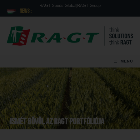
RAGT Seeds Global
|
RAGT Group
News :
MENÜ
ISMÉT BŐVÜL AZ RAGT PORTFÓLIÓJA