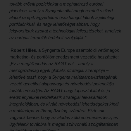
tovább erősíti pozíciónkat a meghatározó európai
piacokon, amely a Syngenta által megteremtett szilárd
alapokra épít. Egyértelmű összhangot látunk a jelenlegi
portfóliónkkal, és nagy lehetőséget abban, hogy
felgyorsítsuk azokat a technológiai fejlesztéseket, amelyek
az európai termelők érdekeit szolgálják.”
Robert Hiles
, a Syngenta Europe szántóföldi vetőmagok
marketing- és portfóliómenedzsment vezetője hozzátette:
„
Ez a megállapodás az RAGT-val – amely a
mezőgazdaság egyik globális stratégiai szereplője –
lehetővé teszi, hogy a Syngenta malátaárpa-üzletágának
vezető genetikai alapanyaga és növekedési potenciálja
tovább erősödjön. Az RAGT nagy tapasztalattal és jó
eredményekkel rendelkezik stratégiai felvásárlások
integrációjában, és kiváló növekedési lehetőségeket kínál
a malátaárpa-vetőmag üzletág számára. Biztosak
vagyunk benne, hogy az átadás zökkenőmentes lesz, és
ügyfeleink továbbra is magas színvonalú szolgáltatásban
és értékben részesülnek
.”