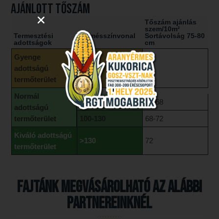
AJÁNLOTT TŐSZÁM
Tőszám ajánlás
szem/10m²
Termesztési
Termésszínvonal
Sortávolság 75-80
adottságok
q/h
cm
Gyenge
adottságú
<70
65
termőterület
Normál
70-100
65-68
adottságú
termőterület
100-130
68-72
Kiváló adottságú
>130
72
termőterület
Fajtánk megvásárolható az alábbi
partnereinknél