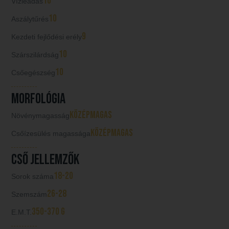
10
Vízleadás
10
Aszálytűrés
9
Kezdeti fejlődési erély
10
Szárszilárdság
10
Csőegészség
Morfológia
középmagas
Növénymagasság
középmagas
Csőízesülés magassága
Cső jellemzők
18-20
Sorok száma
26-28
Szemszám
350-370 g
E.M.T.