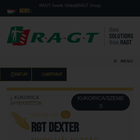
RAGT Seeds Global
|
RAGT Group
News :
MENÜ
ADATLAP
KAPCSOLAT
KUKORICA
KUKORICA/SZEME
A
ÁTTEKINTÉSE
S
FAO 300-320
ÚJ
RGT DEXTER