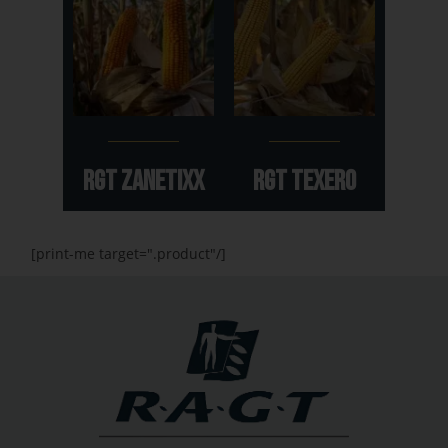
RGT ZANETIXX
RGT TEXERO
[print-me target=".product"/]