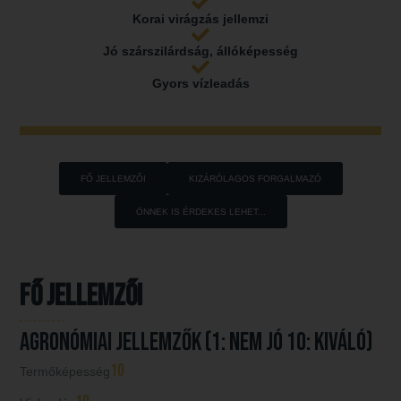
Korai virágzás jellemzi
Jó szárszilárdság, állóképesség
Gyors vízleadás
FŐ JELLEMZŐI
KIZÁRÓLAGOS FORGALMAZÓ
ÖNNEK IS ÉRDEKES LEHET...
Fő jellemzői
AGRONÓMIAI JELLEMZŐK (1: nem jó 10: kiváló)
10
Termőképesség