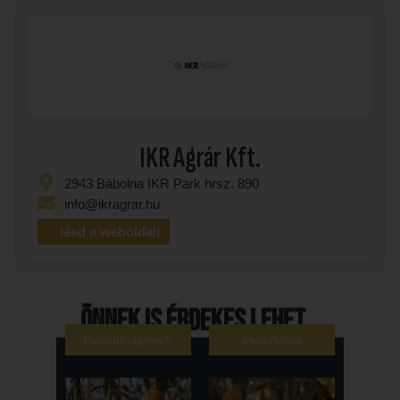
IKR Agrár Kft.
2943 Bábolna IKR Park hrsz. 890
info@ikragrar.hu
lásd a weboldalt
Önnek is érdekes lehet...
Hasonló termék
Innovációk