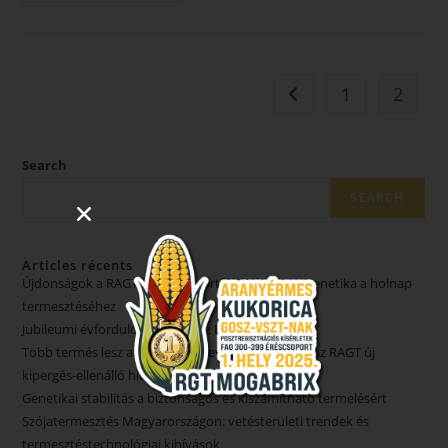
1
2
Search
SEARCH
Articles récents
Újdonságok a RAGT kalászos portfóliójában – új genetika a holnap
termesztéséhez
Jubileumi évfordulót ünnepel az RAGT
Több termés lesz a raktárban, kevesebb a földön az RAGT új
kipergés-ellenálló hibridjeivel
Genetikai stabilitás a biztonságos és kiszámítható termelésért
Szójatermesztés Magyarországon: vetésterületi trendek és
termesztéstechnológiai kihívások