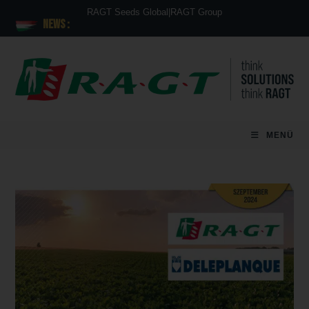
RAGT Seeds Global
|
RAGT Group
News :
MENÜ