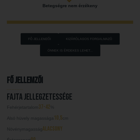
Betegségre nem érzékeny
FŐ JELLEMZŐI
KIZÁRÓLAGOS FORGALMAZÓ
ÖNNEK IS ÉRDEKES LEHET...
Fő jellemzői
Fajta jellegzetessége
37-42
Fehérjetartalom
%
10,5
Alsó hüvely magassága
cm
alacsony
Növénymagasság
00
Éréscsoport