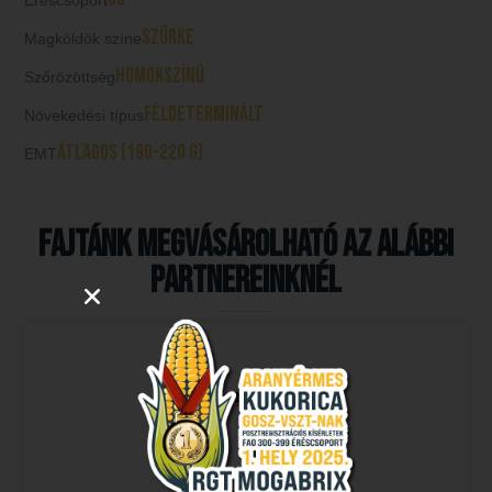
szürke
Magköldök színe
homokszínű
Szőrözöttség
féldeterminált
Növekedési típus
átlagos (190-220 g)
EMT
Fajtánk megvásárolható az alábbi
partnereinknél