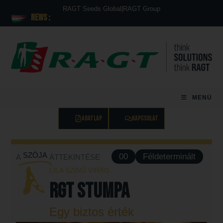
RAGT Seeds Global
|
RAGT Group
News :
MENÜ
ADATLAP
KAPCSOLAT
SZÓJA
00
Féldeterminált
A
ÁTTEKINTÉSE
LILA SZÍNŰ VIRÁG
RGT STUMPA
Egy biztos érték