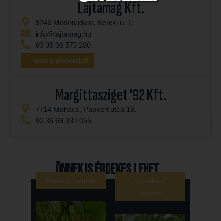
Lajtamag Kft.
9246 Mosonudvar, Bereki u. 1.
info@lajtamag.hu
00 36 96 578 280
lásd a weboldalt
Margittasziget '92 Kft.
7714 Mohács, Papkert utca 19.
00 36 69 330-055
Önnek is érdekes lehet...
Hasonló termék
Következő
növény