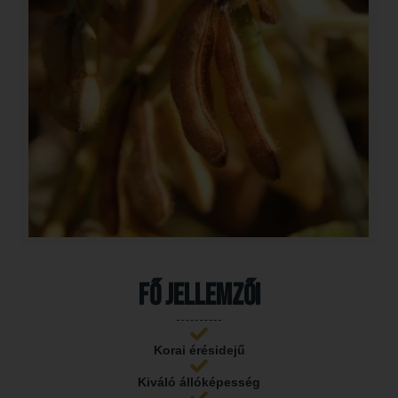
Fő jellemzői
Korai érésidejű
Kiváló állóképesség