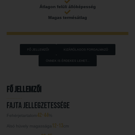
Átlagon felüli állóképesség
Magas termésátlag
FŐ JELLEMZŐI
KIZÁRÓLAGOS FORGALMAZÓ
ÖNNEK IS ÉRDEKES LEHET...
Fő jellemzői
Fajta jellegzetessége
42-44
Fehérjetartalom
%
12-13
Alsó hüvely magassága
cm