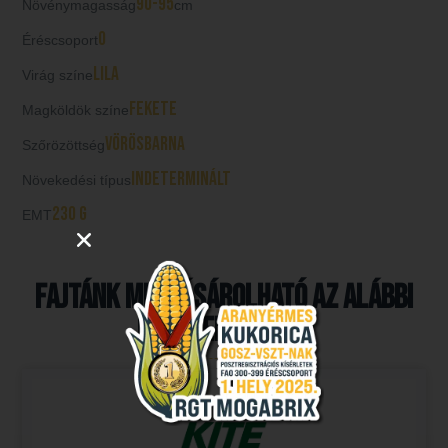
90-95
Növénymagasság
cm
0
Éréscsoport
lila
Virág színe
fekete
Magköldök színe
vörösbarna
Szőrözöttség
indeterminált
Növekedési típus
230 g
EMT
Fajtánk megvásárolható az alábbi
partnereinknél