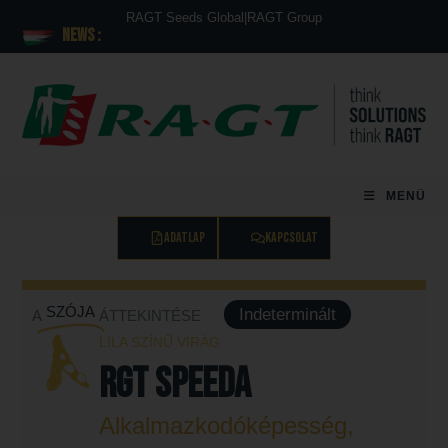
RAGT Seeds Global
|
RAGT Group
News :
MENÜ
ADATLAP
KAPCSOLAT
SZÓJA
Indeterminált
A
ÁTTEKINTÉSE
LILA SZÍNŰ VIRÁG
RGT SPEEDA
Alkalmazkodóképesség,