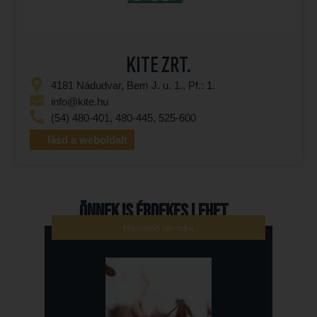
KITE ZRT.
4181 Nádudvar, Bem J. u. 1., Pf.: 1.
info@kite.hu
(54) 480-401, 480-445, 525-600
lásd a weboldalt
Önnek is érdekes lehet...
Hasonló termék