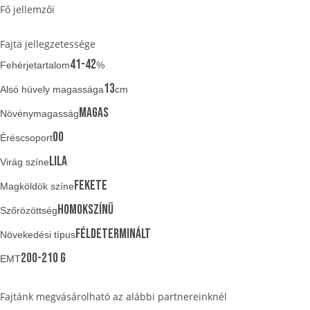
Fő jellemzői
Fajta jellegzetessége
41-42
Fehérjetartalom
%
13
Alsó hüvely magassága
cm
magas
Növénymagasság
00
Éréscsoport
lila
Virág színe
fekete
Magköldök színe
homokszínű
Szőrözöttség
féldeterminált
Növekedési típus
200-210 g
EMT
Fajtánk megvásárolható az alábbi partnereinknél