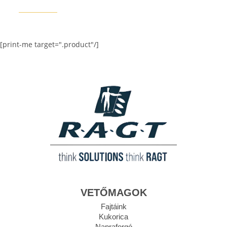
RGT SUZA
[print-me target=".product"/]
VETŐMAGOK
Fajtáink
Kukorica
Napraforgó