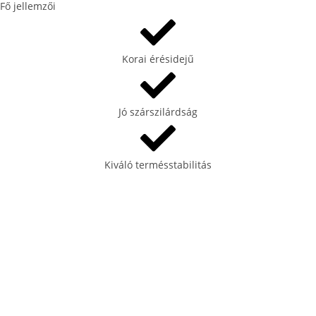
Fő jellemzői
Korai érésidejű
Jó szárszilárdság
Kiváló termésstabilitás
Fő jellemzői
Kizárólagos forgalmazó
Önnek is érdekes lehet...