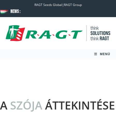
RAGT Seeds Global
|
RAGT Group
News :
MENÜ
A
SZÓJA
ÁTTEKINTÉSE